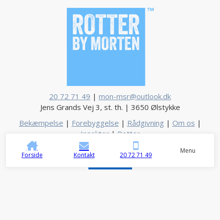
20 72 71 49
|
mon-msr@outlook.dk
Jens Grands Vej 3, st. th. | 3650 Ølstykke
Bekæmpelse
|
Forebyggelse
|
Rådgivning
|
Om os
|
Insekter
|
Rotter
Menu
Forside
Kontakt
20 72 71 49
LinkedIn