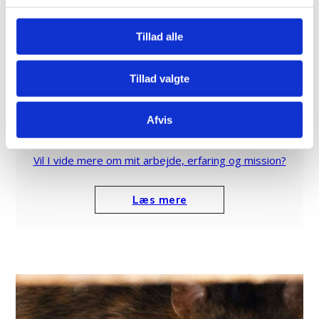
Tillad alle
Tillad valgte
Afvis
Om os
Vil I vide mere om mit arbejde, erfaring og mission?
Læs mere