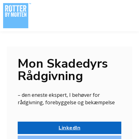
Spring til hovedindhold
Spring til sidefod
Mon Skadedyrs
Rådgivning
– den eneste ekspert, I behøver for
rådgivning, forebyggelse og bekæmpelse
LinkedIn