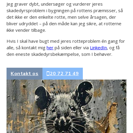
Jeg graver dybt, undersøger og vurderer jeres
skadedyrsproblem i bygningen på rottens præmisser, så
det ikke er den enkelte rotte, men selve årsagen, der
bliver udryddet – på den måde kan jeg sikre, at rotterne
ikke vender tilbage.
Hvis I skal have bugt med jeres rotteproblem én gang for
alle, så kontakt mig
her
på siden eller via
LinkedIn
, og få
den eneste skadedyrsbekæmpelse, som I behøver.
Kontakt os
20 72 71 49