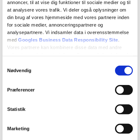
annoncer, til at vise dig funktioner til sociale medier og til
at analysere vores trafik. Vi deler også oplysninger om
Rådgivning
din brug af vores hjemmeside med vores partnere inden
for sociale medier, annonceringspartnere og
Har I brug for professionel rådgivning og praktisk
analysepartnere. Vi indsamler data i overensstemmelse
ekspertise?
med
Googles Business Data Responsibility Site
.
Vores partnere kan kombinere disse data med andre
Læs mere
oplysninger, du har givet dem, eller som de har indsamlet
fra din brug af deres tjenester.
Samtykkevalg
Nødvendig
Se Cookie & Privatlivspolitik
her
Præferencer
Statistik
Marketing