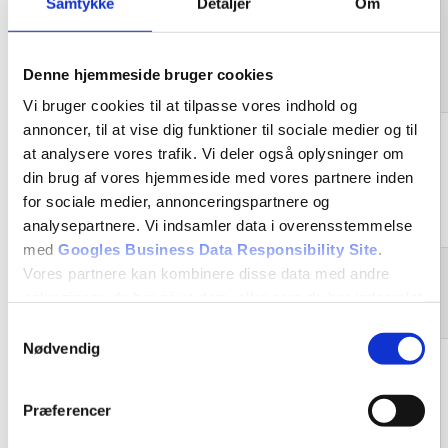
Samtykke
Detaljer
Om
NID
google.com
Denne hjemmeside bruger cookies
Vi bruger cookies til at tilpasse vores indhold og
annoncer, til at vise dig funktioner til sociale medier og til
at analysere vores trafik. Vi deler også oplysninger om
din brug af vores hjemmeside med vores partnere inden
GPS
youtube.com
for sociale medier, annonceringspartnere og
analysepartnere. Vi indsamler data i overensstemmelse
med
Googles Business Data Responsibility Site
.
Vores partnere kan kombinere disse data med andre
lang
ads.linkedin.com
oplysninger, du har givet dem, eller som de har indsamlet
fra din brug af deres tjenester.
Samtykkevalg
Nødvendig
Se Cookie & Privatlivspolitik
her
Præferencer
lidc
linkedin.com