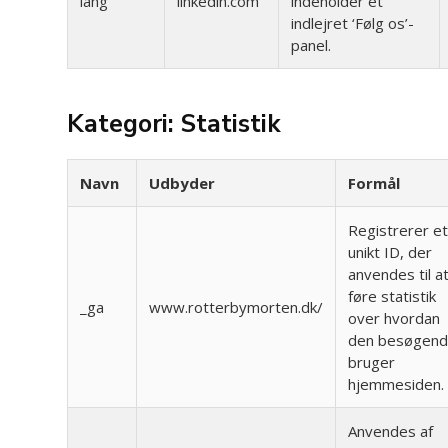
lang
linkedin.com
indeholder et
indlejret ‘Følg os’-
panel.
Kategori: Statistik
Navn
Udbyder
Formål
Registrerer e
unikt ID, der
anvendes til a
føre statistik
_ga
www.rotterbymorten.dk/
over hvordan
den besøgen
bruger
hjemmesiden.
Anvendes af