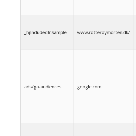
_hjIncludedInSample
www.rotterbymorten.dk/
ads/ga-audiences
google.com