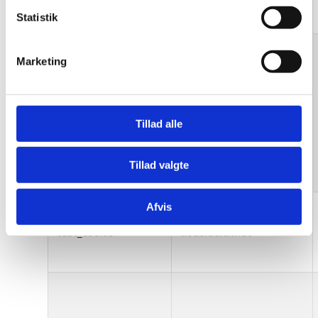
Statistik
Marketing
PREF
youtube.com
Tillad alle
Tillad valgte
Afvis
test_cookie
doubleclick.net